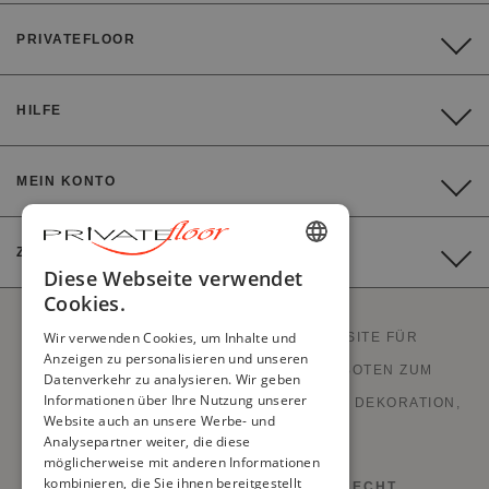
PRIVATEFLOOR
HILFE
MEIN KONTO
ZAHLUNG
ENGLISH
Diese Webseite verwendet
Cookies.
FRENCH
Wir verwenden Cookies, um Inhalte und
PRIVATEFLOOR IST DIE ERSTE WEBSITE FÜR
DUTCH
Anzeigen zu personalisieren und unseren
WERKSVERKÄUFE UND GUTEN ANGEBOTEN ZUM
Datenverkehr zu analysieren. Wir geben
GERMAN
Informationen über Ihre Nutzung unserer
FABRIKPREIS. STILVOLLE MÖBEL, SOFAS, DEKORATION,
Website auch an unsere Werbe- und
ITALIAN
LAMPEN UND KAMINE.
Analysepartner weiter, die diese
PORTUGUESE
möglicherweise mit anderen Informationen
kombinieren, die Sie ihnen bereitgestellt
WIDERRUFS- UND RÜCKGABERECHT