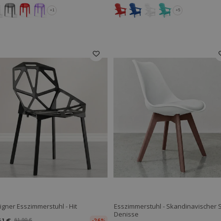
+1
+5
igner Esszimmerstuhl - Hit
Esszimmerstuhl - Skandinavischer St
Denisse
41 €
61,90 €
-26%