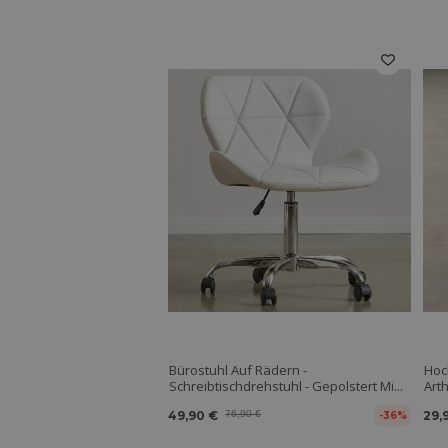
Bürostuhl Auf Rädern -
Hoc
Schreibtischdrehstuhl - Gepolstert Mi...
Art
49,90 €
76,90 €
29,
-36%