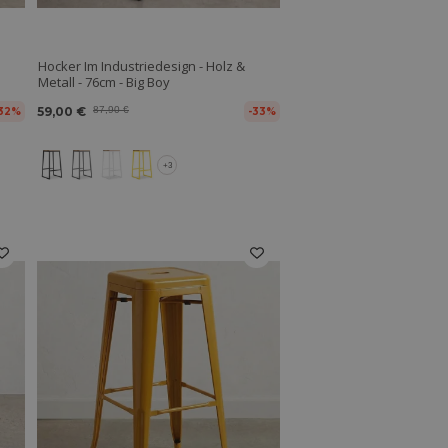
Hocker Im Industriedesign - Holz &
Metall - 76cm - Big Boy
59,00 €
87,90 €
32%
-33%
+3