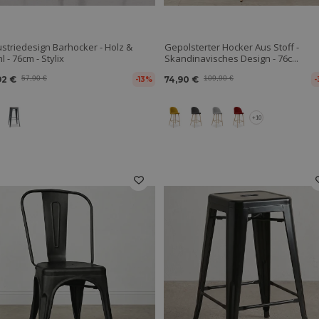
ustriedesign Barhocker - Holz &
Gepolsterter Hocker Aus Stoff -
l - 76cm - Stylix
Skandinavisches Design - 76c...
92 €
57,90 €
74,90 €
109,90 €
-13%
-
+10