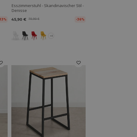
Esszimmerstuhl - Skandinavischer Stil -
Denisse
45,90 €
70,90 €
33%
-36%
+4