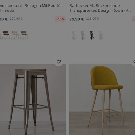
zimmerstuhl - Bezogen Mit Bouclé-
Barhocker Mit Rückenlehne -
f - Seda
Transparentes Design - 65cm - Ar...
90 €
129,90 €
79,90 €
118,90 €
-35%
-