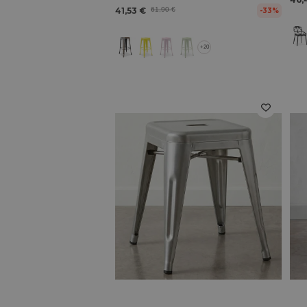
41,53 €
61,90 €
-33%
+20