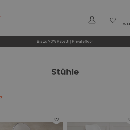
WA
Bis zu 70% Rabatt! | Privatefloor
Stühle
er