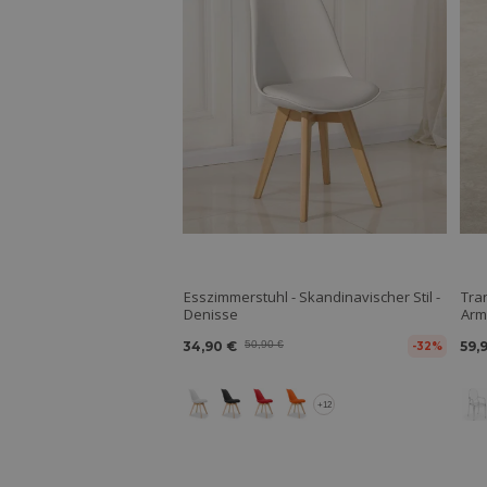
Esszimmerstuhl - Skandinavischer Stil -
Tra
Denisse
Arm
34,90 €
50,90 €
59,
-32%
+12