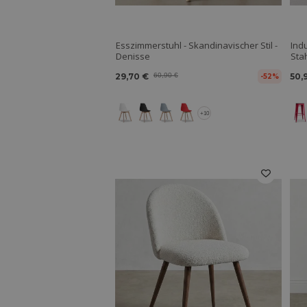
Esszimmerstuhl - Skandinavischer Stil -
Ind
Denisse
Stah
29,70 €
60,90 €
50,
-52%
+10