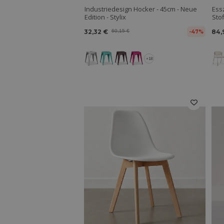
Industriedesign Hocker - 45cm - Neue
Ess
Edition - Stylix
Stof
32,32 €
60,15 €
84,
-47%
+18