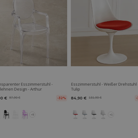
nsparenter Esszimmerstuhl -
Esszimmerstuhl - Weißer Drehstuhl 
lehnen Design - Arthur
Tulip
90 €
87,90 €
84,90 €
131,90 €
-32%
-
+5
+1