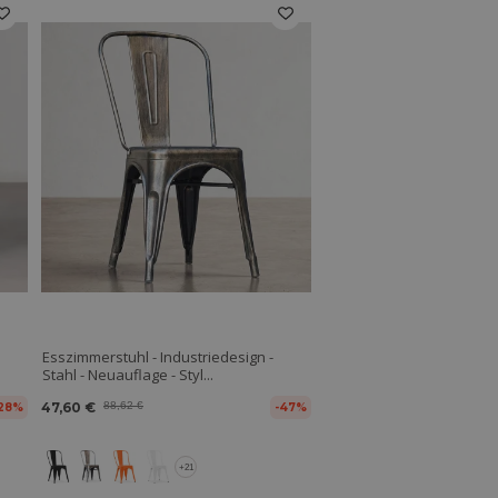
Esszimmerstuhl - Industriedesign -
Stahl - Neuauflage - Styl...
47,60 €
88,62 €
28%
-47%
+21