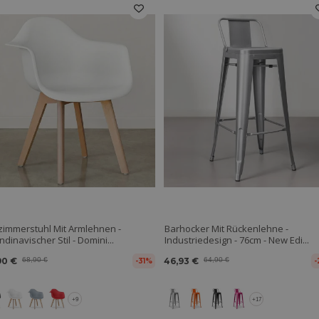
zimmerstuhl Mit Armlehnen -
Barhocker Mit Rückenlehne -
dinavischer Stil - Domini...
Industriedesign - 76cm - New Edi...
90 €
68,90 €
46,93 €
64,90 €
-31%
-
+9
+17