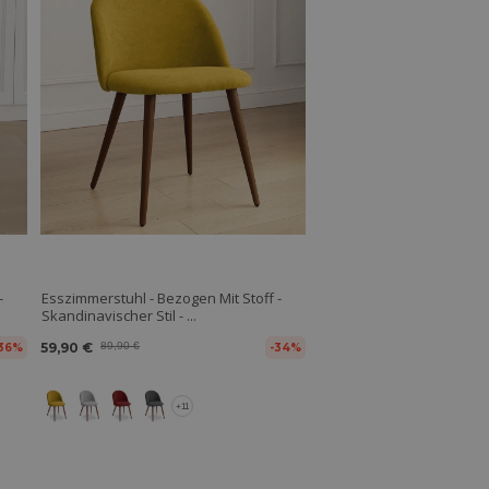
-
Esszimmerstuhl - Bezogen Mit Stoff -
Skandinavischer Stil - ...
59,90 €
89,90 €
36%
-34%
+11