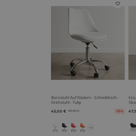
Bürostuhl Auf Rädern - Schreibtisch-
Ess
Drehstuhl - Tulip
Skan
45,00 €
68,90 €
47,
-35%
+12