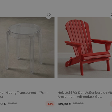
ker Niedrig Transparent - 47cm -
Holzstuhl Für Den Außenbereich Mit
hur
Armlehnen - Adirondack Ga...
90 €
43,90 €
109,90 €
157,90 €
-32%