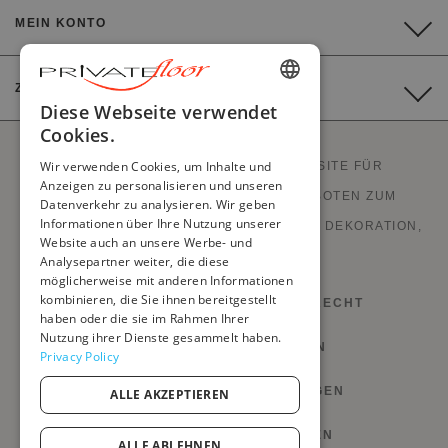
MEIN KONTO
ZAHLUNG
ENGLISH
Diese Webseite verwendet
Cookies.
FRENCH
Wir verwenden Cookies, um Inhalte und
PRIVATEFLOOR IST DIE ERSTE WEBSITE FÜR
DUTCH
Anzeigen zu personalisieren und unseren
WERKSVERKÄUFE UND GUTEN ANGEBOTEN ZUM
Datenverkehr zu analysieren. Wir geben
GERMAN
Informationen über Ihre Nutzung unserer
FABRIKPREIS. STILVOLLE MÖBEL, SOFAS, DEKORATION,
Website auch an unsere Werbe- und
ITALIAN
LAMPEN UND KAMINE.
Analysepartner weiter, die diese
PORTUGUESE
möglicherweise mit anderen Informationen
kombinieren, die Sie ihnen bereitgestellt
WIDERRUFS- UND RÜCKGABERECHT
SPANISH
haben oder die sie im Rahmen Ihrer
Nutzung ihrer Dienste gesammelt haben.
POLISH
GESCHÄFTSBEDINGUNGEN
Privacy Policy
DATENSCHUTZ-BESTIMMUNGEN
ALLE AKZEPTIEREN
MEINE COOKIES VERWALTEN
ALLE ABLEHNEN