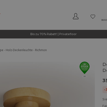
WA
Bis zu 70% Rabatt! | Privatefloor
e - Holz-Deckenleuchte - Richmon
D
D
3
-
Si
Fa