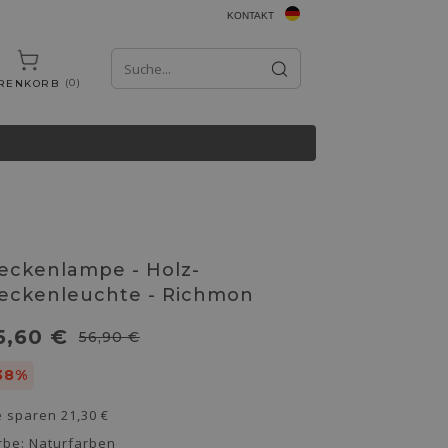
KONTAKT
0
RENKORB
eckenlampe - Holz-
eckenleuchte - Richmon
5,60 €
56,90 €
38%
e sparen
21,30 €
rbe:
Naturfarben