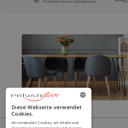
Profitieren Sie von Fabrikpreisen
D
ENGLISH
Diese Webseite verwendet
Cookies.
FRENCH
Wir verwenden Cookies, um Inhalte und
DUTCH
PRIVATEFLOOR