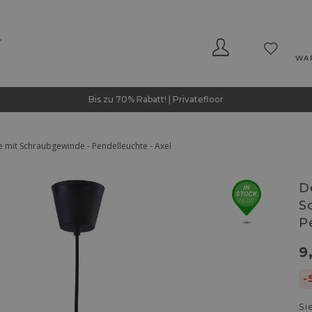
WA
Bis zu 70% Rabatt! | Privatefloor
mit Schraubgewinde - Pendelleuchte - Axel
D
S
P
9
-
Si