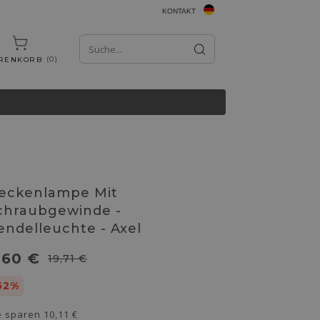
KONTAKT
0
RENKORB
eckenlampe Mit
chraubgewinde -
endelleuchte - Axel
,60 €
19,71 €
52%
e sparen
10,11 €