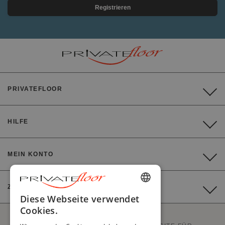
Registrieren
PRIVATEFLOOR
HILFE
MEIN KONTO
ZAHLUNG
ENGLISH
Diese Webseite verwendet
Cookies.
FRENCH