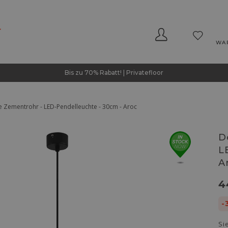
WA
Bis zu 70% Rabatt! | Privatefloor
Zementrohr - LED-Pendelleuchte - 30cm - Aroc
D
L
A
4
-
Si