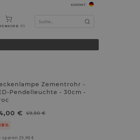
KONTAKT
0
RENKORB
eckenlampe Zementrohr -
ED-Pendelleuchte - 30cm -
roc
4,00 €
69,90 €
38%
e sparen
25,90 €