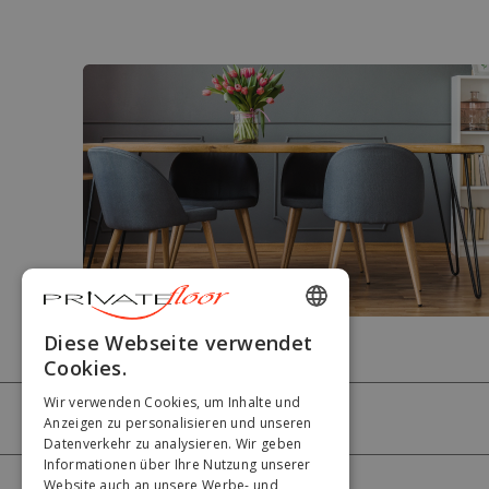
ENGLISH
Diese Webseite verwendet
Cookies.
FRENCH
Wir verwenden Cookies, um Inhalte und
DUTCH
PRIVATEFLOOR
Anzeigen zu personalisieren und unseren
Datenverkehr zu analysieren. Wir geben
GERMAN
Informationen über Ihre Nutzung unserer
Website auch an unsere Werbe- und
ITALIAN