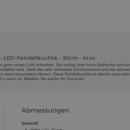
 LED-Pendelleuchte - 30cm - Aroc
ganz neues Licht schenken. Sie verfügt über einen Baldachin und ein
erhältlich sind. Dank des sehr schmalen Durchmessers und des schwar
um einen besonderen Akzent. Diese Pendelleuchte ist ebenso eine ene
0 Lumen ab. Beleben Sie wieder Ihr Zuhause!
Abmessungen
Generell
Höhe (a1):
30 cm