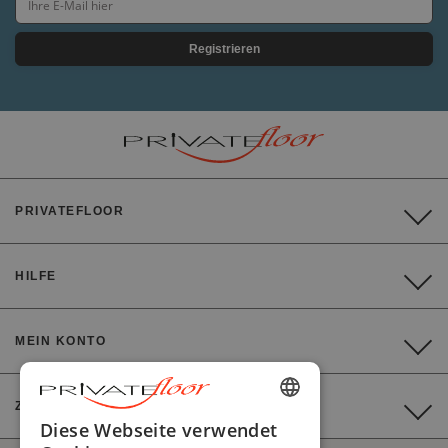
Registrieren
PRIVATEFLOOR
HILFE
MEIN KONTO
ZAHLUNG
ENGLISH
Diese Webseite verwendet