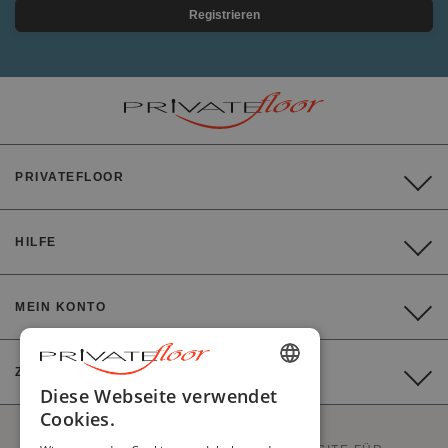
Registrieren
PRIVATEFLOOR
HILFE
MEIN KONTO
ZAHLUNG
ENGLISH
Diese Webseite verwendet
Cookies.
FRENCH