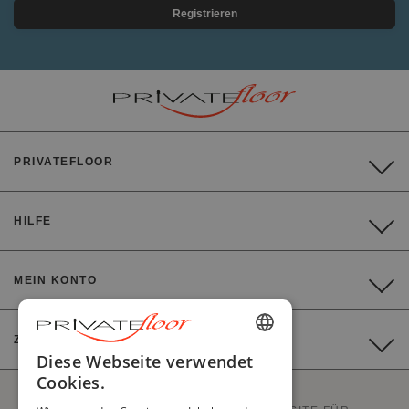
Registrieren
PRIVATEFLOOR
HILFE
MEIN KONTO
ZAHLUNG
ENGLISH
Diese Webseite verwendet
Cookies.
FRENCH