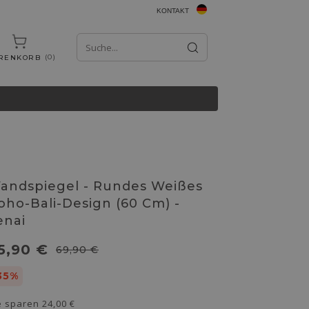
KONTAKT
0
RENKORB
andspiegel - Rundes Weißes
oho-Bali-Design (60 Cm) -
enai
5,90 €
69,90 €
35%
e sparen
24,00 €