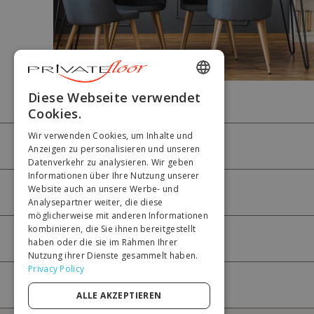
ENGLISH
Diese Webseite verwendet
Cookies.
FRENCH
Wir verwenden Cookies, um Inhalte und
DUTCH
PRIVATEFLOOR
Anzeigen zu personalisieren und unseren
Datenverkehr zu analysieren. Wir geben
GERMAN
Informationen über Ihre Nutzung unserer
Website auch an unsere Werbe- und
ITALIAN
HILFE
Analysepartner weiter, die diese
PORTUGUESE
möglicherweise mit anderen Informationen
kombinieren, die Sie ihnen bereitgestellt
SPANISH
MEIN KONTO
haben oder die sie im Rahmen Ihrer
Nutzung ihrer Dienste gesammelt haben.
POLISH
Privacy Policy
ZAHLUNG
ALLE AKZEPTIEREN