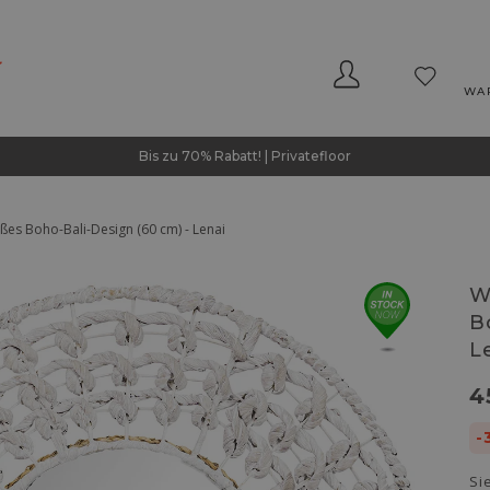
WA
Bis zu 70% Rabatt! | Privatefloor
es Boho-Bali-Design (60 cm) - Lenai
W
B
L
4
-
Si