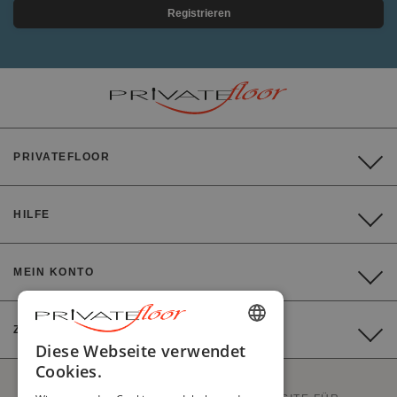
Registrieren
PRIVATEFLOOR
HILFE
MEIN KONTO
ZAHLUNG
ENGLISH
Diese Webseite verwendet
Cookies.
FRENCH