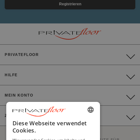
Registrieren
PRIVATEFLOOR
HILFE
MEIN KONTO
ZAHLUNG
ENGLISH
Diese Webseite verwendet
Cookies.
FRENCH