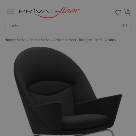
0
Home /
Sessel / Sofas /
Sessel
/ Armlehnsessel - Bezogen -Stoff - Oculus