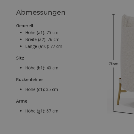
Abmessungen
Generell
Höhe (a1):
75 cm
Breite (a2):
76 cm
Länge (a10):
77 cm
Sitz
Höhe (b1):
40 cm
Rückenlehne
Höhe (c1):
35 cm
Arme
Höhe (g1):
67 cm