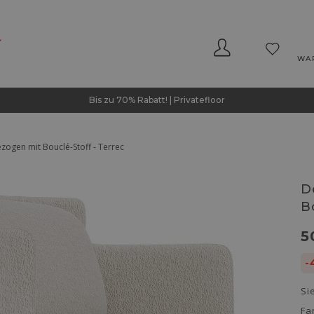
WA
Bis zu 70% Rabatt! | Privatefloor
ezogen mit Bouclé-Stoff - Terrec
D
B
5
-
Si
Fa