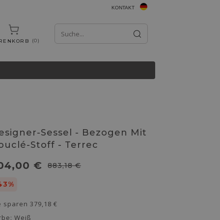
KONTAKT
0
RENKORB
esigner-Sessel - Bezogen Mit
ouclé-Stoff - Terrec
04,00 €
883,18 €
43%
e sparen
379,18 €
rbe:
Weiß