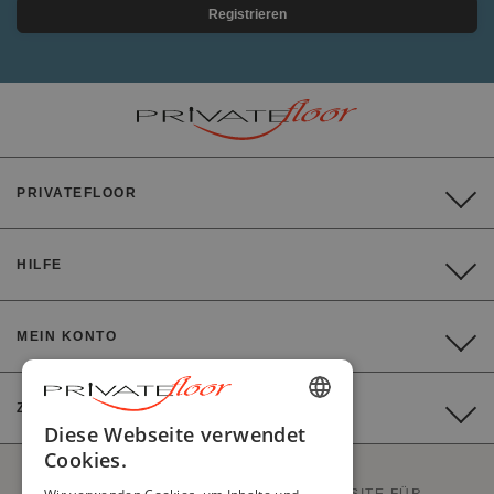
Registrieren
PRIVATEFLOOR
HILFE
MEIN KONTO
ZAHLUNG
ENGLISH
Diese Webseite verwendet
Cookies.
FRENCH