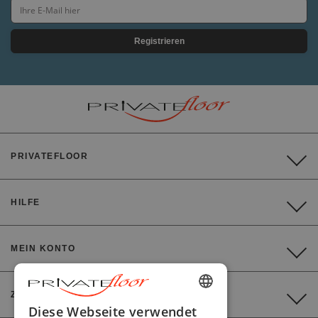
Registrieren
PRIVATEFLOOR
HILFE
MEIN KONTO
ZAHLUNG
ENGLISH
Diese Webseite verwendet