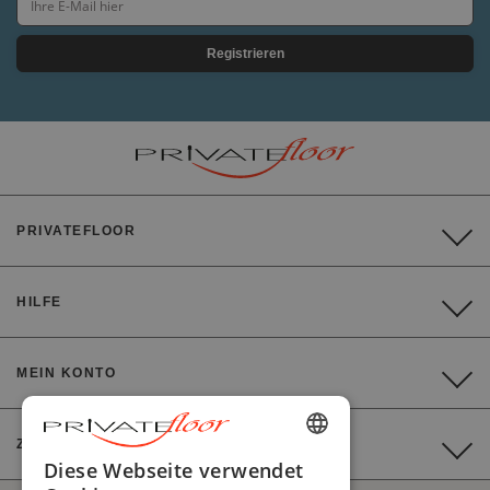
Registrieren
PRIVATEFLOOR
HILFE
MEIN KONTO
ZAHLUNG
ENGLISH
Diese Webseite verwendet