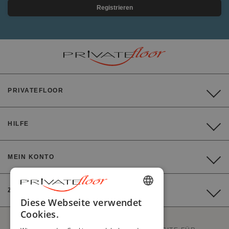
Registrieren
PRIVATEFLOOR
HILFE
MEIN KONTO
ZAHLUNG
ENGLISH
Diese Webseite verwendet
Cookies.
FRENCH