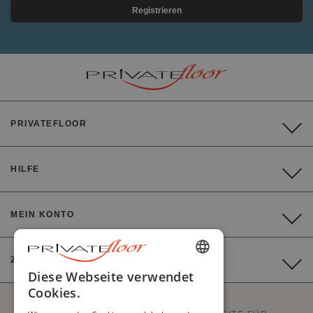
Registrieren
PRIVATEFLOOR
HILFE
MEIN KONTO
ZAHLUNG
ENGLISH
Diese Webseite verwendet
Cookies.
FRENCH