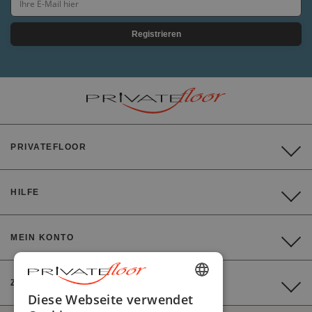
Registrieren
PRIVATEFLOOR
HILFE
MEIN KONTO
ZAHLUNG
ENGLISH
Diese Webseite verwendet