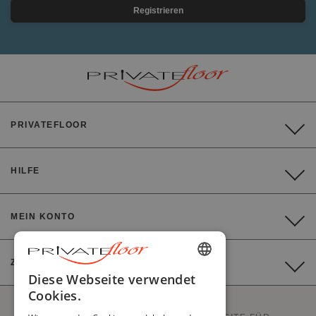
Registrieren
PRIVATEFLOOR
HILFE
MEIN KONTO
ZAHLUNG
ENGLISH
Diese Webseite verwendet
Cookies.
FRENCH