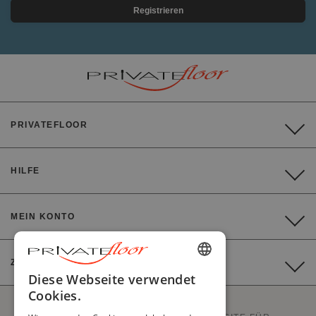
Registrieren
PRIVATEFLOOR
HILFE
MEIN KONTO
ZAHLUNG
ENGLISH
Diese Webseite verwendet
Cookies.
FRENCH