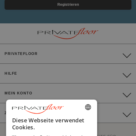
Registrieren
PRIVATEFLOOR
HILFE
MEIN KONTO
ZAHLUNG
ENGLISH
Diese Webseite verwendet
Cookies.
FRENCH