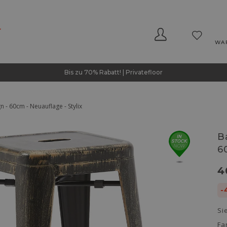
WA
Bis zu 70% Rabatt! | Privatefloor
n - 60cm - Neuauflage - Stylix
B
6
4
-
Si
Fa