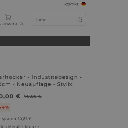
KONTAKT
0
RENKORB
arhocker - Industriedesign -
0cm - Neuauflage - Stylix
0,00 €
70,86 €
44%
e sparen
30,86 €
rbe:
Metallic bronze