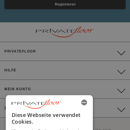
Registrieren
PRIVATEFLOOR
HILFE
MEIN KONTO
ZAHLUNG
ENGLISH
Diese Webseite verwendet
Cookies.
FRENCH