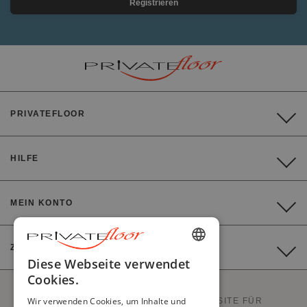
Registrieren
PRIVATEFLOOR
HILFE
MEIN KONTO
ZAHLUNG
ENGLISH
Diese Webseite verwendet
Cookies.
FRENCH
Wir verwenden Cookies, um Inhalte und
PRIVATEFLOOR IST DIE ERSTE WEBSITE FÜR
DUTCH