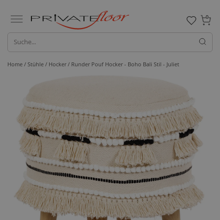
0
Home /
Stühle /
Hocker
/ Runder Pouf Hocker - Boho Bali Stil - Juliet