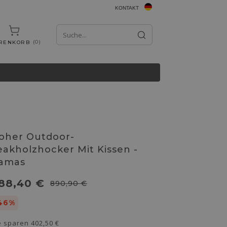
KONTAKT
0
RENKORB
oher Outdoor-
eakholzhocker Mit Kissen -
amas
88,40 €
890,90 €
46%
e sparen
402,50 €