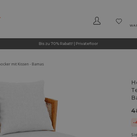
WA
Bis zu 70% Rabatt! | Privatefloor
ocker mit Kissen - Bamas
H
T
B
4
-
Si