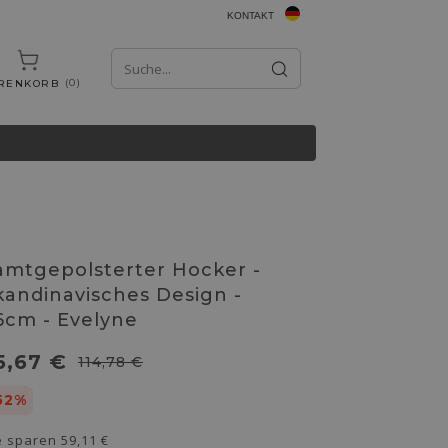
KONTAKT
0
RENKORB
amtgepolsterter Hocker -
kandinavisches Design -
6cm - Evelyne
5,67 €
114,78 €
52%
e sparen
59,11 €