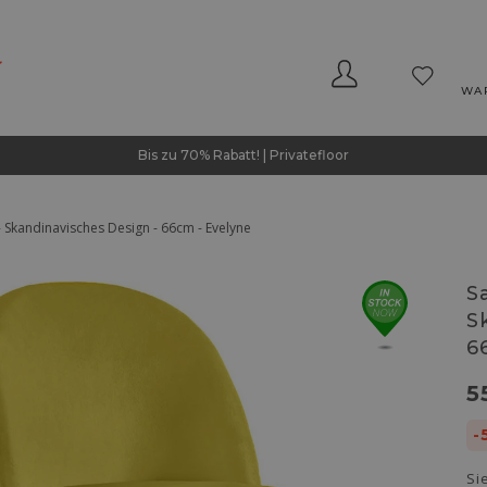
WA
Bis zu 70% Rabatt! | Privatefloor
 Skandinavisches Design - 66cm - Evelyne
S
S
6
5
-
Si