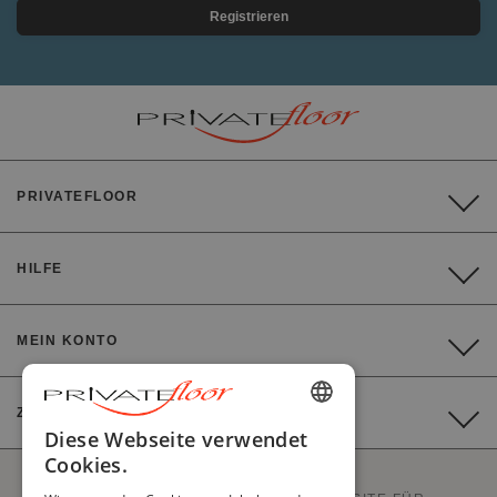
Registrieren
PRIVATEFLOOR
HILFE
MEIN KONTO
ZAHLUNG
ENGLISH
Diese Webseite verwendet
Cookies.
FRENCH