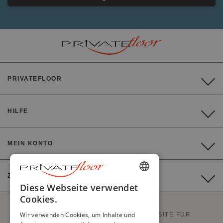
PRIVATEFLOOR
HILFE
MEIN KONTO
ZAHLUNG
ENGLISH
Diese Webseite verwendet
Cookies.
FRENCH
Wir verwenden Cookies, um Inhalte und
PRIVATEFLOOR IST DIE ERSTE WEBSITE FÜR
DUTCH